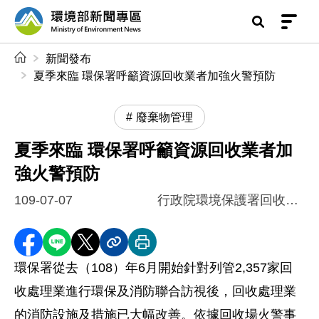
前往中央內容區塊
環境部新聞專區
:::
新聞發布
夏季來臨 環保署呼籲資源回收業者加強火警預防
廢棄物管理
夏季來臨 環保署呼籲資源回收業者加
強火警預防
109-07-07
行政院環境保護署回收基管會
分享至 Facebook
分享到 LINE
分享到 X
分享內容連結
列印本頁
環保署從去（
108
）年
6
月開始針對列管
2,357
家回
收處理業進行環保及消防聯合訪視後，回收處理業
的消防設施及措施已大幅改善。依據回收場火警事