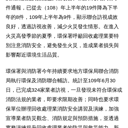
件通報，已從去（
108
）年上半年的
19
件降為下半
年的
8
件，
109
年上半年為
9
件，顯示聯合訪視成效
良好，透過訪視改善，減少火災發生情形。
在進入
火災高發季節的夏季，環保署呼籲回收處理業要特
別注意消防安全，避免發生火災，造成業者損失與
影響鄰近環境生活品質。
環保署與消防署今年持續要求地方環保局聯合消防
局執行環保及消防聯合輔訪。統計至
109
年
6
月
30
日，已完成
324
家業者訪視，一旦發現未符合環保或
消防法規的業者，即要求限期改善；同時也要求環
保單位辦理回收處理業消防安全講習及演練，加強
宣導業者防災觀念、消防規定與預防措施，並透過
實務演練提升回收處理業者的防災與救災能力。
新