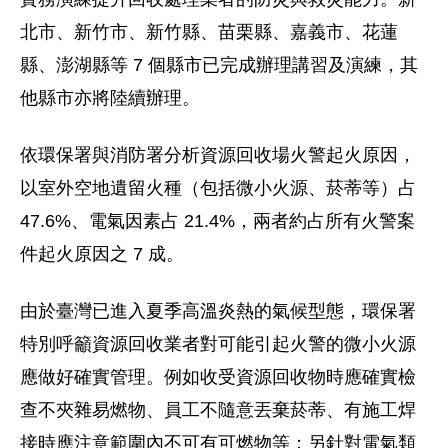
北市、新竹市、新竹縣、苗栗縣、嘉義市、花蓮
縣、澎湖縣等 7 個縣市已完成辦理講習及演練，其
他縣市亦將陸續辦理
。
依環保署與消防署分析資源
回收場
火警起火原因，
以室外空地遺留火種（包括微小火源、菸蒂等）占
47.6%、電氣因素占 21.4%，兩者約占所有火警案
件起火原因之 7 成。
由於臺灣已進入夏季高溫炎熱的氣候型態，環保署
特別呼籲資源回收業者對可能引起火警的微小火源
應做好確實管理。例如收受資源回收物時應確實檢
查不夾雜易燃物、員工不隨意丟棄菸蒂、有施工焊
接時應注意範圍內不可有可燃物等；另針對電氣類