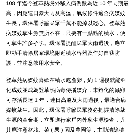
108 年迄今登革熱境外移入病例數為近 10 年同期最
高，因應連日豪大雨及高溫，氣候條件適合病媒蚊
生長，環保署呼籲民眾千萬不能掉以輕心。登革熱
病媒蚊孳生源無所不在，只要有一點點的積水，便
可孳生許多孑孓。環保署提醒民眾大雨過後，應立
即動手清除居家環境附近積水容器及作好自我防
護，並注意飲用水安全。
登革熱病媒蚊喜歡在積水處產卵，約 1 週後就能羽
化成蚊並成為登革熱病毒傳播媒介，未孵化的蟲卵
可存活長達 1 年，連日高溫及大雨過後，最適合病
媒蚊孳生。因此，環保署呼籲民眾務必把握清除孳
生源的黃金期，立即進行家戶內外孳生源檢查，尤
其應注意盆栽、菜 ( 果 ) 園及農園等，主動清除積