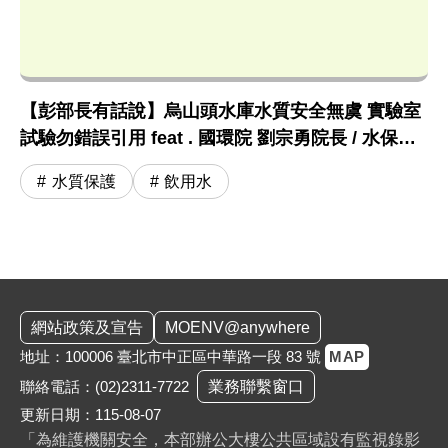
【彭部長有話說】烏山頭水庫水質安全無虞 實驗室
試驗勿錯誤引用 feat . 國環院 劉宗勇院長 / 水保司
王嶽斌司長
水質保護
飲用水
:::
網站政策及宣告
MOENV@anywhere
地址：100006 臺北市中正區中華路一段 83 號
MAP
聯絡電話：
(02)2311-7722
業務聯繫窗口
更新日期：115-08-07
「為維護機關安全，本部辦公大樓公共區域設有監視錄影