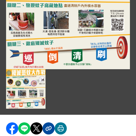
圖片說明：1080523 照片 - 殲滅斑蚊大作戰 .
"本圖為防治登革熱的衛教宣導資訊圖，分為三個關鍵
第一部分說明蚊子生長週期，包含卵期（3-4 天）、幼
第二部分列舉蚊子孳生源，包含盆栽底盤、天溝與屋後溝
第三部分以箭靶圖示強調「巡、倒、清、刷」四步驟：
圖片說明：1080523 照片 - 殲滅斑蚊大作戰 .png
分享至 Facebook
分享到 LINE
分享到 X
分享內容連結
列印本頁