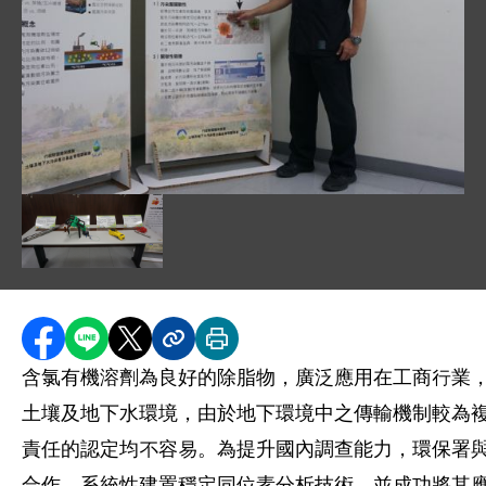
圖片說明：10602620 記者會相片 .jpg
圖片說明：1060620 新聞相片 - 檢測儀器的特色及應用說
分享至 Facebook
分享到 LINE
分享到 X
分享內容連結
列印本頁
含氯有機溶劑為良好的除脂物，廣泛應用在工商行業
土壤及地下水環境，由於地下環境中之傳輸機制較為
責任的認定均不容易。為提升國內調查能力，環保署
合作，系統性建置穩定同位素分析技術，並成功將其