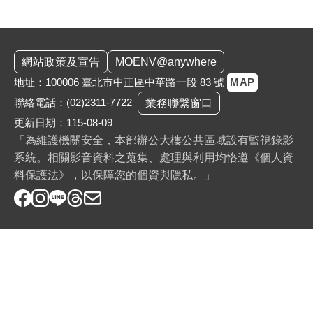
:::
網站政策及宣告
MOENV@anywhere
地址：100006 臺北市中正區中華路一段 83 號
MAP
聯絡電話：
(02)2311-7722
業務聯繫窗口
更新日期：115-08-09
「為維護機關安全，本部辦公大樓公共區域設有監視錄影
系統。相關影音資料之蒐集、處理與利用均恪遵《個人資
料保護法》，以保障您的個資與隱私。」