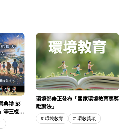
環境部修正發布「國家環境教育獎獎
業典禮 彭
勵辦法」
」等三樣神
環境教育
環教獎項
小尖兵開啟小
育