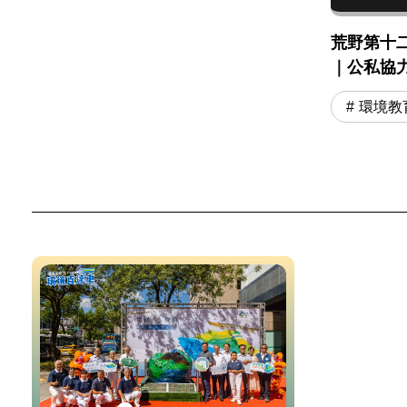
荒野第十
｜公私協
環境教