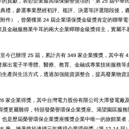
獻，表彰企業最高環保榮譽獎項的「第 25 屆中華民國企業
頒獎典禮，參選事業歷經初評、複評、決選等評選階段後，
附件），曾榮獲第 24 屆企業環保獎金級獎肯定的聯華電子
及金融服務業牛耳的兩大企業蟬聯金級獎得主，實屬不易。
今已辦理 25 屆，累計共有 349 家企業獲獎，其中有 
發展出電子半導體、醫療、教育、金融或專業技術服務等
的生產與生活方式，透過加強能資源整合，提高廢棄物資
26 家企業得獎，其中台灣電力股份有限公司大潭發電廠
3 年得獎更屬難得，特頒發榮譽環保企業獎座。渴望園區服
也是歷屆榮譽環保企業獎座獲獎企業中唯一的旅館業者，
b8E 廠，挾著曾於連續三年獲得企業環保獎（第 12-14