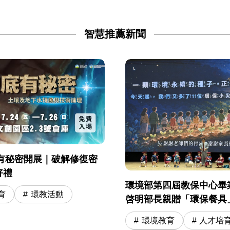
智慧推薦新聞
地底有秘密開展｜破解修復密
好禮
環境部第四屆教保中心畢
育
環教活動
啓明部長親贈「環保餐具
奇寶物 勉勵 11 位環保
環境教育
人才培
學冒險旅程