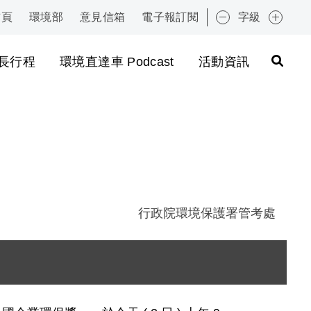
首頁
環境部
意見信箱
電子報訂閱
字級
:::
長行程
環境直達車 Podcast
活動資訊
行政院環境保護署管考處
圖片說明：1051102 新聞相片 - 李應元署長致詞 .jpg
圖片說明：1051102 新聞相片 - 獲獎事業合影 .jpg
圖片說明：1051102 新聞相片 - 連續三年獲獎事業合影 
圖片說明：1051102 新聞相片 - 金級獲獎事業合影 .jp