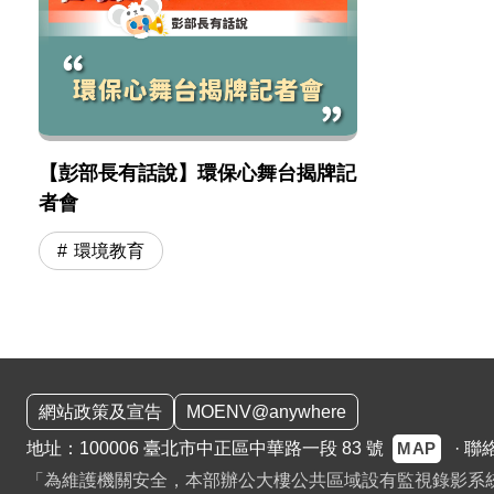
【彭部長有話說】環保心舞台揭牌記
者會
環境教育
:::
網站政策及宣告
MOENV@anywhere
MAP
地址：100006 臺北市中正區中華路一段 83 號
·
聯
「為維護機關安全，本部辦公大樓公共區域設有監視錄影系