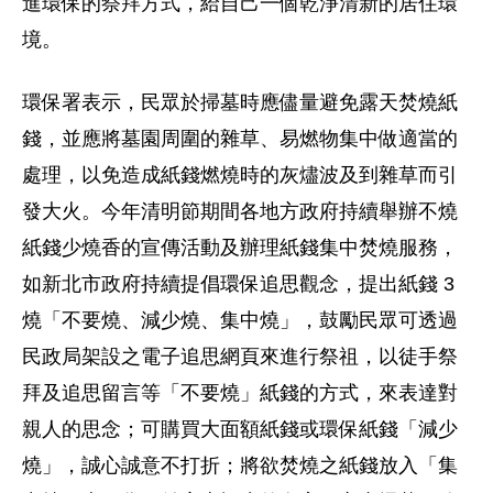
進環保的祭拜方式，給自己一個乾淨清新的居住環
境。
環保署表示，民眾於掃墓時應儘量避免露天焚燒紙
錢，並應將墓園周圍的雜草、易燃物集中做適當的
處理，以免造成紙錢燃燒時的灰燼波及到雜草而引
發大火。今年清明節期間各地方政府持續舉辦不燒
紙錢少燒香的宣傳活動及辦理紙錢集中焚燒服務，
如新北市政府持續提倡環保追思觀念，提出紙錢 3
燒「不要燒、減少燒、集中燒」，鼓勵民眾可透過
民政局架設之電子追思網頁來進行祭祖，以徒手祭
拜及追思留言等「不要燒」紙錢的方式，來表達對
親人的思念；可購買大面額紙錢或環保紙錢「減少
燒」，誠心誠意不打折；將欲焚燒之紙錢放入「集