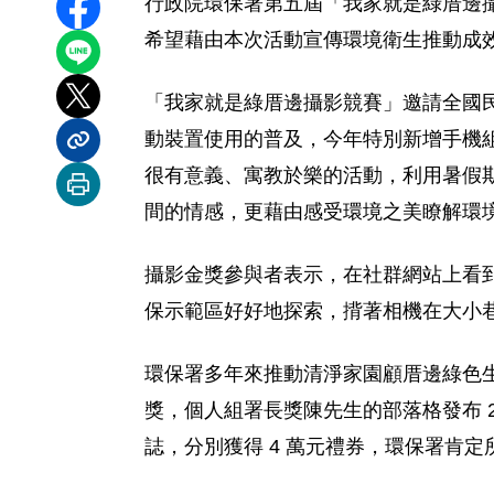
行政院環保署第五屆「我家就是綠厝邊攝
分享至 Facebook
希望藉由本次活動宣傳環境衛生推動成
分享到 LINE
「我家就是綠厝邊攝影競賽」邀請全國民
分享到 X
動裝置使用的普及，今年特別新增手機組
分享內容連結
很有意義、寓教於樂的活動，利用暑假期
列印本頁
間的情感，更藉由感受環境之美瞭解環
攝影金獎參與者表示，在社群網站上看
保示範區好好地探索，揹著相機在大小
環保署多年來推動清淨家園顧厝邊綠色生
獎，個人組署長獎陳先生的部落格發布 24
誌，分別獲得 4 萬元禮券，環保署肯