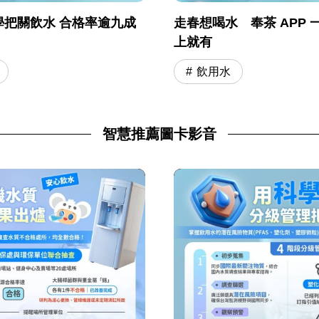
學把關飲水 合格率逾九成
走春想喝水 奉茶 APP 
上就有
飲用水
智慧推薦圖卡影音