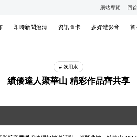
網站導覽
回
:::
布
即時新聞澄清
資訊圖卡
多媒體影音
首
飲用水
績優達人聚華山 精彩作品齊共享
署環管處袁處長合影留念 .JPG