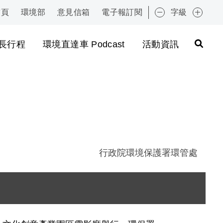
首頁
環境部
意見信箱
電子報訂閱
字級
:::
長行程
環境直達車 Podcast
活動資訊
行政院環境保護署環管處
圖片說明：攝影競賽得獎者與環保署環管處袁處長合影留
圖片說明：攝影競賽手機組金獎得主黃小姐心得分享 .
圖片說明：環保署環管處袁紹英處長頒獎典禮開場致詞 