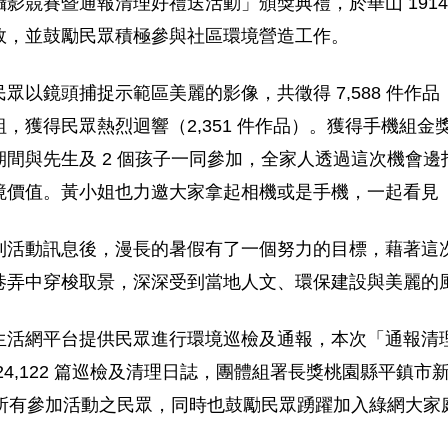
影競賽暨通報清理好禮送活動」頒獎典禮，於華山 191
效，並鼓勵民眾積極參與社區環境營造工作。
眾以鏡頭捕捉示範區美麗的影像，共徵得 7,588 件作
，獲得民眾熱烈迴響（2,351 件作品）。獲得手機組
間與先生及 2 個孩子一同參加，全家人透過這次機會
境價值。黃小姐也力邀大家拿起相機或是手機，一起看見
到活動訊息後，漫長的暑假有了一個努力的目標，藉著這
巷弄中穿梭取景，深深受到當地人文、環保建設與美麗的
活網平台提供民眾進行環境巡檢及通報，本次「通報清理好
,122 篇巡檢及清理日誌，團體組署長獎桃園縣平鎮市新榮
定所有參加活動之民眾，同時也鼓勵民眾踴躍加入綠網大