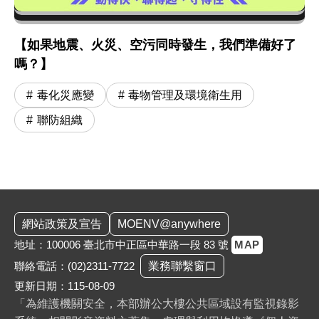
【如果地震、火災、空污同時發生，我們準備好了
嗎？】
毒化災應變
毒物管理及環境衛生用
聯防組織
:::
網站政策及宣告
MOENV@anywhere
地址：100006 臺北市中正區中華路一段 83 號
MAP
聯絡電話：
(02)2311-7722
業務聯繫窗口
更新日期：115-08-09
「為維護機關安全，本部辦公大樓公共區域設有監視錄影