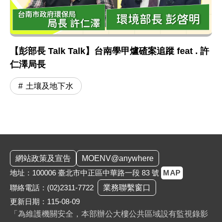
【彭部長 Talk Talk】台南學甲爐碴案追蹤 feat . 許
仁澤局長
土壤及地下水
:::
網站政策及宣告
MOENV@anywhere
地址：100006 臺北市中正區中華路一段 83 號
MAP
聯絡電話：
(02)2311-7722
業務聯繫窗口
更新日期：115-08-09
「為維護機關安全，本部辦公大樓公共區域設有監視錄影