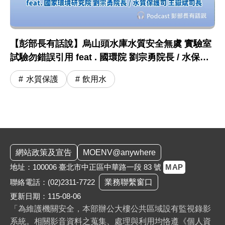
【彭部長有話說】烏山頭水庫水質安全無虞 實驗室
試驗勿錯誤引用 feat . 國環院 劉宗勇院長 / 水保司
王嶽斌司長
水質保護
飲用水
:::
網站政策及宣告
MOENV@anywhere
地址：100006 臺北市中正區中華路一段 83 號
MAP
聯絡電話：
(02)2311-7722
業務聯繫窗口
更新日期：115-08-06
「為維護機關安全，本部辦公大樓公共區域設有監視錄影
系統。相關影音資料之蒐集、處理與利用均恪遵《個人資