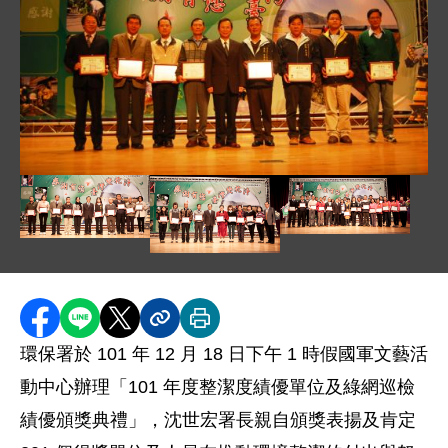
圖片說明：DSC_0176.JPG
圖片說明：綠網巡檢績優
圖片說明：整潔度績優公所及村里 .jpg
圖片說明：整潔度績優志義工及協巡組織 
分享至 Facebook
分享到 LINE
分享到 X
分享內容連結
列印本頁
環保署於 101 年 12 月 18 日下午 1 時假國軍文藝活
動中心辦理「101 年度整潔度績優單位及綠網巡檢
績優頒獎典禮」，沈世宏署長親自頒獎表揚及肯定