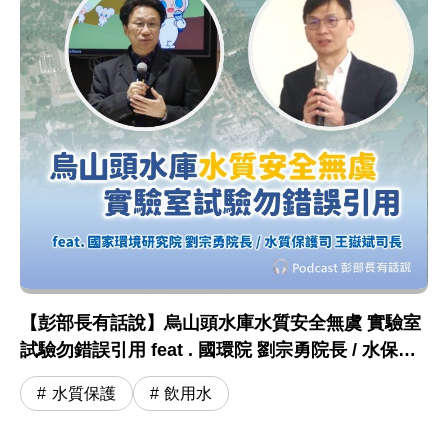
【彭部長有話說】烏山頭水庫水質安全無虞 實驗室
試驗勿錯誤引用 feat . 國環院 劉宗勇院長 / 水保司
王嶽斌司長
水質保護
飲用水