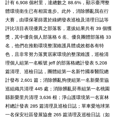
計有 6,908 個村里，達總數之 88.6%，顯示臺灣整
體環境衛生已有相當進步。此外，消除髒亂我在行
大賽，由環保署篩選於綠網發表巡檢及清理日誌等
評比項目表現優異之部落客，選拔結果共有 39 個獲
獎，其中優良個人部落格 6 名、優良團體部落格 33
名，他們在推動環境整潔維護具體成效都各有特
色，且非常努力落實居家環境的整潔維護，巡檢清
理個人組第一名帳號 jeff 的部落格總計發表 5,208
篇清理、巡檢日誌，團體組第一名新竹國泰醫院總
計發布 2,601 篇；消除髒亂狗便組第一名新榮里協
巡組織共清理 445 處；消除髒亂菸蒂組第一名桃園
縣新榮里共清理 3,636 根；淨山護環境第一名富林
村總計發表 285 篇清理及巡檢日誌；單車愛地球第
一名保安社區發展協會 265 篇清理及巡檢日誌（如