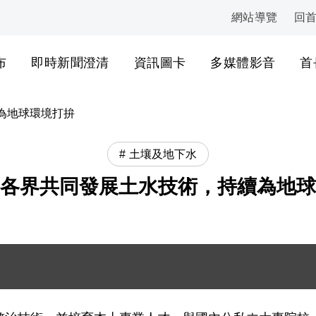
網站導覽
回
:::
布
即時新聞澄清
資訊圖卡
多媒體影音
首
為地球環境打拚
土壤及地下水
各界共同發展土水技術，持續為地球
與蔡執秘大合照 .JPG