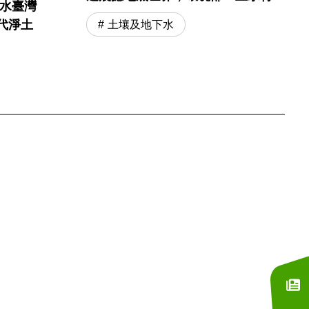
土水臺灣
展」開幕必逛！
代淨土
土壤及地下水
訂閱電子報