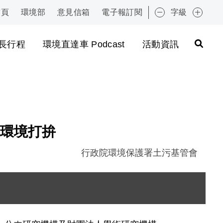
首頁
環境部
意見信箱
電子報訂閱
字級
:::
長行程
環境直達車 Podcast
活動資訊
環境打拚
行政院環境保護署土污基管會
圖片說明：引言人、各計畫主持人與蔡執秘大合照 .J
圖片說明：成果展參與人員踴躍 .JPG
圖片說明：成果展海報展覽 .JPG
圖片說明：環保署土污基管會 蔡執秘 致詞 .jpg