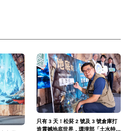
只有 3 天！松菸 2 號及 3 號倉庫打
造震撼地底世界，環境部「土水特