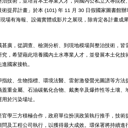
整治技術，並培育本土專業人才，與國內公私立大專院校
昇計畫」於本 (101) 年 11 月 30 日假國家圖
表，現場有海報、設備實體或影片之展現，除肯定各計畫成
甚廣，從調查、檢測分析、到現地模場與整治技術，皆需
研究，希望藉此培養國內土水專業人才，並發展本土化技
先進國家接軌。
學指紋、生物指標、環境法醫、雷射激發螢光圖譜等方法
涵蓋重金屬、石油碳氫化合物、戴奧辛及爆炸性等土壤、
運用於污染場址。
產官學三方積極合作，政府單位扮演政策執行推手，技術
顧問及工程公司執行，以獲得最大成效。環保署將持續進