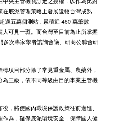
由中央主管機關訂定之授權，以作為比對
家在底泥管理策略上發展遠較台灣成熟，
過五萬個測站 , 累積近 460 萬筆數
龐大可見一斑。而台灣至目前為止所掌握
召開多次專家學者諮詢會議、研商公聽會研
指標項目部分除了常見重金屬、農藥外，
分為三級，依不同等級由目的事業主管機
布後，將使國內環境保護政策往前邁進、
理作為，確保底泥環境安全，保障國人健