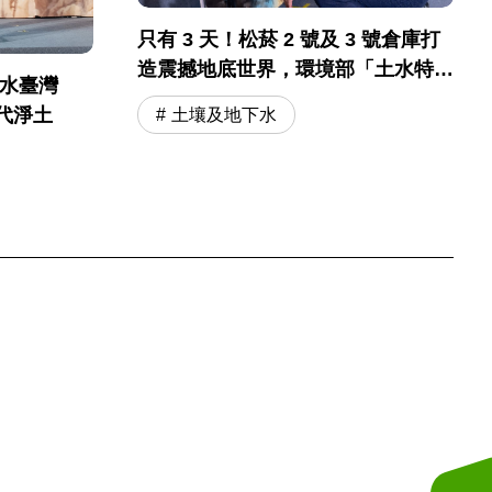
只有 3 天！松菸 2 號及 3 號倉庫打
造震撼地底世界，環境部「土水特
土水臺灣
展」開幕必逛！
代淨土
土壤及地下水