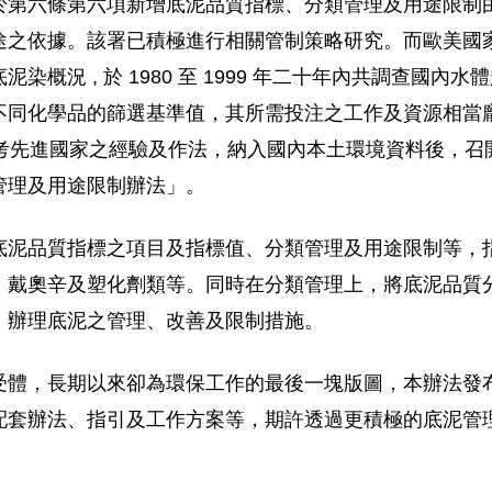
於第六條第六項新增底泥品質指標、分類管理及用途限制
途之依據。該署已積極進行相關管制策略研究。而歐美國
況 , 於 1980 至 1999 年二十年內共調查國內水體超
不同化學品的篩選基準值，其所需投注之工作及資源相當
參考先進國家之經驗及作法，納入國內本土環境資料後，
管理及用途限制辦法」。
底泥品質指標之項目及指標值、分類管理及用途限制等，
、戴奧辛及塑化劑類等。同時在分類管理上，將底泥品質
，辦理底泥之管理、改善及限制措施。
受體，長期以來卻為環保工作的最後一塊版圖，本辦法發
配套辦法、指引及工作方案等，期許透過更積極的底泥管