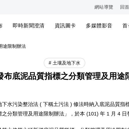
網站導覽
回
:::
布
即時新聞澄清
資訊圖卡
多媒體影音
首
用途限制辦法
土壤及地下水
發布底泥品質指標之分類管理及用途
下水污染整治法 ( 下稱土污法 ) 修法時納入底泥品質
類管理及用途限制辦法」，於本 (101) 年 1 月 4 