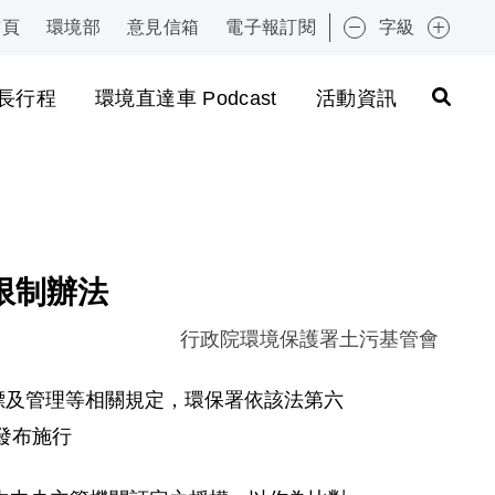
首頁
環境部
意見信箱
電子報訂閱
字級
:::
長行程
環境直達車 Podcast
活動資訊
限制辦法
行政院環境保護署土污基管會
指標及管理等相關規定，環保署依該法第六
日發布施行