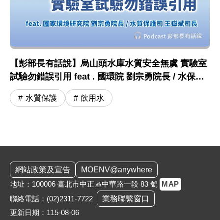
【彭部長有話說】烏山頭水庫水質安全無虞 實驗室
試驗勿錯誤引用 feat . 國環院 劉宗勇院長 / 水保司
王嶽斌司長
水質保護
飲用水
:::
網站政策及宣告
MOENV@anywhere
地址：100006 臺北市中正區中華路一段 83 號
MAP
聯絡電話：
(02)2311-7722
業務聯繫窗口
更新日期：115-08-06