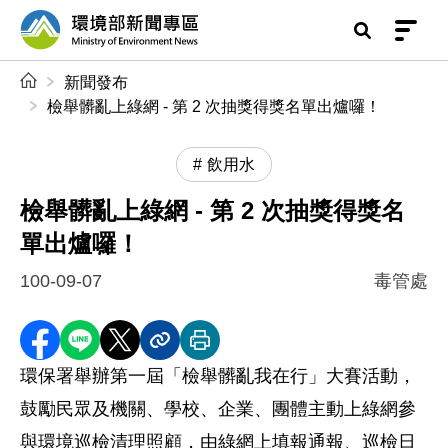
前往中央內容區塊
環境部新聞專區
:::
新聞發布
檢舉髒亂上綠網 - 第 2 次抽獎得獎名單出爐囉！
飲用水
檢舉髒亂上綠網 - 第 2 次抽獎得獎名
單出爐囉！
100-09-07
毒管處
分享至 Facebook
分享到 LINE
分享到 X
分享內容連結
列印本頁
環保署舉辦第一屆「檢舉髒亂我在行」大賽活動，
鼓勵民眾及機關、學校、企業、團體主動上綠網參
與環境巡檢清理照顧，由綠網上填報通報、巡檢日