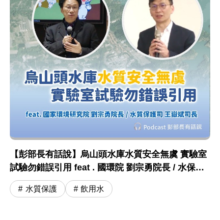
【彭部長有話說】烏山頭水庫水質安全無虞 實驗室
試驗勿錯誤引用 feat . 國環院 劉宗勇院長 / 水保司
王嶽斌司長
水質保護
飲用水