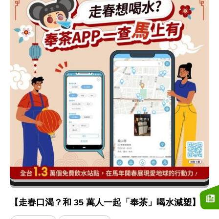
【走春口渴？和 35 萬人一起「奉茶」喝水減塑】