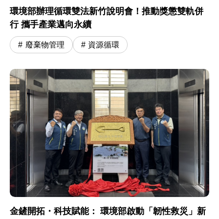
環境部辦理循環雙法新竹說明會！推動獎懲雙軌併
行 攜手產業邁向永續
廢棄物管理
資源循環
金鏟開拓・科技賦能： 環境部啟動「韌性救災」新