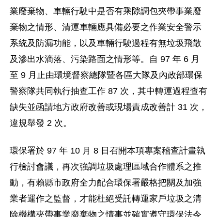
業廢棄物、車輛行駛中是否有乘隙調包夾帶事業廢
棄物之情形、清運車輛應具備必要之作業安全警示
系統及防漏功能，以及車輛行駛過程有無垃圾飛散
及滲出水滴落、污染路面之情形等。自 97 年 6 月
至 9 月止由環境督察總隊暨各區大隊及內政部環保
警察隊共同執行抽查工作 87 次，其中轉運過程查有
缺失並函請地方政府改善或現場責成改善計 31 次，
違規舉發 2 次。
環保署於 97 年 10 月 8 日召開本項專案稽查計畫執
行檢討會議，再次強調垃圾處理區域合作體系之推
動，有賴縣市政府全力配合環保署嚴格把關及加強
業者運作之監督，才能杜絕受託轉運家戶垃圾之清
除機構夾帶事業廢棄物之情事並確實遵守環保法令