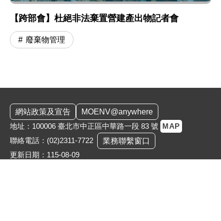
【跨部會】杜絕非法棄置營建產出物記者會
廢棄物管理
:::
網站政策及宣告
MOENV@anywhere
地址：100006 臺北市中正區中華路一段 83 號
MAP
聯絡電話：
(02)2311-7722
業務聯繫窗口
更新日期：115-08-09
「為維護機關安全，本部辦公大樓公共區域設有監視錄影
系統。相關影音資料之蒐集、處理與利用均恪遵《個人資
料保護法》，以保障您的個資與隱私。」