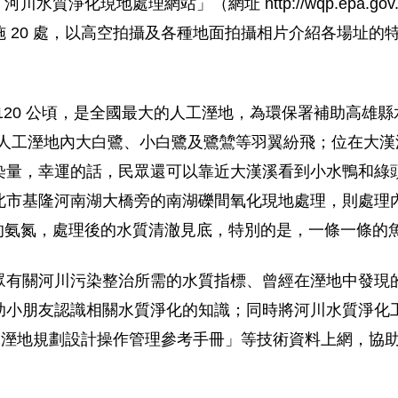
水質淨化現地處理網站」（網址 http://wqp.epa.gov.tw
 20 處，以高空拍攝及各種地面拍攝相片介紹各場址的
20 公頃，是全國最大的人工溼地，為環保署補助高雄縣
水，人工溼地內大白鷺、小白鷺及鷺鷥等羽翼紛飛；位在大漢溪
染量，幸運的話，民眾還可以靠近大漢溪看到小水鴨和綠
北市基隆河南湖大橋旁的南湖礫間氧化現地處理，則處理
 公斤的氨氮，處理後的水質清澈見底，特別的是，一條一條
眾有關河川污染整治所需的水質指標、曾經在溼地中發現
助小朋友認識相關水質淨化的知識；同時將河川水質淨化
人工溼地規劃設計操作管理參考手冊」等技術資料上網，協