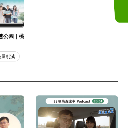
態公園｜桃
染量削減