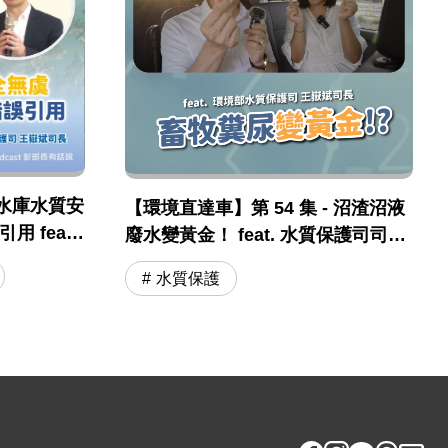
水庫水質安
【環境直達車】第 54 集 - 沼渣沼液
 feat .
廢水變黃金！ feat. 水質保護司司長
保司 王嶽斌
王嶽斌 司長
水質保護