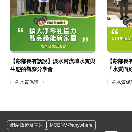
【彭部長有話說】淡水河流域水質與
【彭部長有
生態的觀察分享會
「水質向
水質保護
水質保
:::
網站政策及宣告
MOENV@anywhere