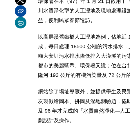
環保署在本（97）年 1 月 21 日啟用了「河川
分享到 X
川水質淨化型的人工溼地及現地處理設施
分享內容連結
益，便利民眾春節造訪。
列印本頁
以高屏溪舊鐵橋人工溼地為例，佔地近 1
成，每日處理 18500 公噸的污水排
噸大安圳污水排水降低排入大漢溪的污
都市的美麗藍帶。環保署又說；位在台
隆河 193 公斤的有機污染量及 72
網站除了場址導覽外，並提供學生及民
友製做繪圖本、拼圖及溼地測驗題，協
及 96 年才完成的「水質自然淨化—
劃設計及操作。