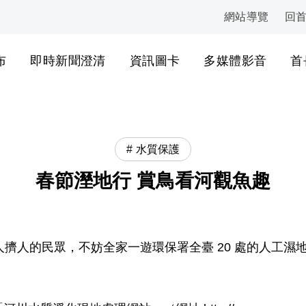
網站導覽
回
:::
布
即時新聞澄清
資訊圖卡
多媒體影音
首
水質保護
春節溼地行 賞鳥看河觀魚趣
擠人的民眾，不妨全家一遊環保署全臺 20 處的人工濕