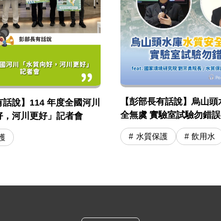
【彭部長有話說】烏山頭
話說】114 年度全國河川
全無虞 實驗室試驗勿錯誤引用
好，河川更好」記者會
國環院 劉宗勇院長 / 水
水質保護
飲用水
護
司長