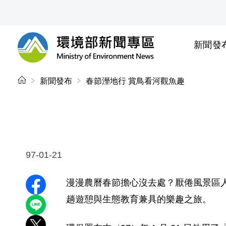
前往中央內容區塊
新聞發
環境部新聞專區
:::
新聞發布
春節溼地行 賞鳥看河觀魚趣
97-01-21
漫漫農曆春節擔心沒去處？厭倦風景區人
分享至 Facebook
趟遊憩與生態教育兼具的樂趣之旅。
分享到 LINE