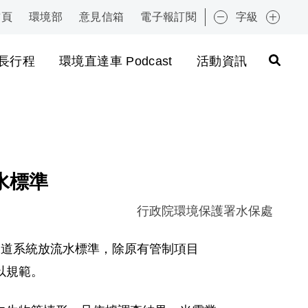
首頁
環境部
意見信箱
電子報訂閱
字級
:::
長行程
環境直達車 Podcast
活動資訊
水標準
行政院環境保護署水保處
水下水道系統放流水標準，除原有管制項目
以規範。