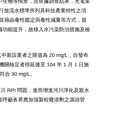
中生物等情形，且依據調查結果，光電業
現行放流水標準所列具科技產業特性之項
理，並藉由毒性鑑定與毒性減量等方式，規
備功能提升，故移入水污染防治措施及檢
新設業者之限值為 20 mg/L，自發布
關核定者得延後至 104 年 1 月 1 日施
 30 mg/L。
川 RPI 問題，進而增進河川淨化及親水
並呼籲各界應加強製程廢溶劑之源頭管