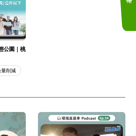
態公園｜桃
染量削減