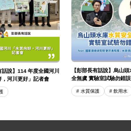
【彭部長有話說】烏山頭
話說】114 年度全國河川
全無虞 實驗室試驗勿錯誤引用
好，河川更好」記者會
國環院 劉宗勇院長 / 水
水質保護
飲用水
護
司長