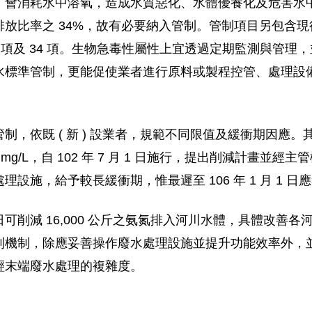
，會消耗水中溶氧，造成水質惡化、水體優養化及危害水
放比率之 34%，故有必要納入管制。管制項目另包含
3 項及 34 項。生物急毒性屬性上宜透過定期監測與管
水標準管制，更能促使業者進行原料或製程控管、處理設
依既 ( 新 ) 設業者，規範不同限值及緩衝期因應。其中
/L，自 102 年 7 月 1 日施行，提出削減計畫並經主管機
，給予較長緩衝期，惟最遲至 106 年 1 月 1 日應符合
削減 16,000 公斤之氨氮排入河川水體，具體改善各河
制機制，除應妥善操作廢水處理設施並提升功能效率外，
輕末端廢水處理的複雜度。