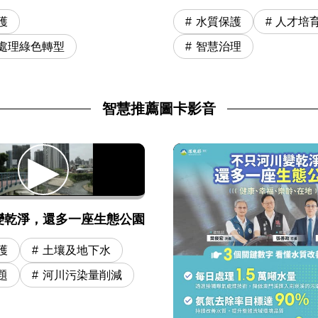
水質保護
人才培
護
智慧治理
處理綠色轉型
智慧推薦圖卡影音
變乾淨，還多一座生態公園
護
土壤及地下水
題
河川污染量削減