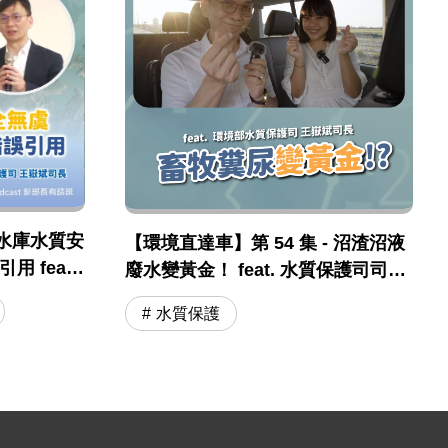
水庫水質安
【環境直達車】第 54 集 - 沼渣沼液
 feat .
廢水變黃金！ feat. 水質保護司司長
保司 王嶽斌
王嶽斌 司長
水質保護