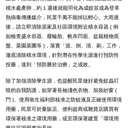
積水處產卵，約 1 週後就能羽化為成蚊並成為登革
熱病毒傳播媒介，民眾千萬不能掉以輕心。大雨過
後，請立即清除居家及社區環境附近積水容器 ( 例
如檢查盛水容器、廢輪胎、帆布凹面、盆栽植物底
盤、菜園菜圃等 )，落實「巡、倒、清、刷」工作，
澈底清除積水環境，針對潛在性孳生源進行預防性
投藥，達到「預防勝於治療」之成效。
除了加強清除孳生源，也提醒民眾做好避免蚊蟲叮
咬的自我防護，如穿著長袖淺色衣物、加裝紗窗 (
門 )、使用衛生福利部核准之防蚊液及正確使用環境
用藥，民眾可於量販店、便利超商或雜貨店購買有
環保署核准之環境用藥，或至環保署建置「環境用