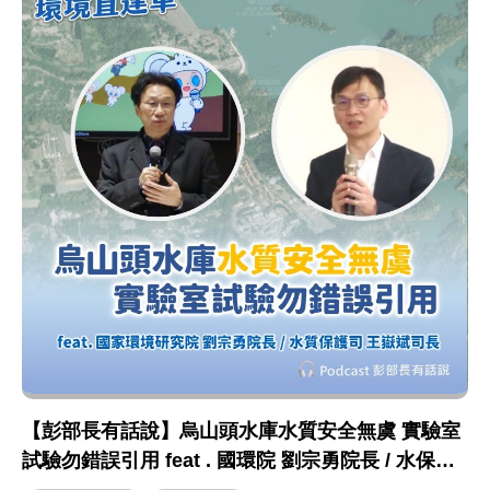
【彭部長有話說】烏山頭水庫水質安全無虞 實驗室
試驗勿錯誤引用 feat . 國環院 劉宗勇院長 / 水保司
王嶽斌司長