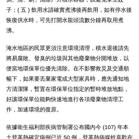
子；( 五 ) 飲用水請確實煮沸後再飲用，如有停水後
恢復供水時，可先打開水龍頭流數分鐘再取用煮
沸。
淹水地區的民眾更須注意環境清理，積水退後請先
將易腐敗、發臭的垃圾與其他廢棄物分開堆放，以
便當地環保單位優先清除。在不影響救災及交通順
暢下，如果要丟棄家電或大型家具時，應先通知地
方清潔隊，暫置在環保單位指定的暫時堆放地點，
好讓環保單位能夠快速地進行各項廢棄物清理工
作，加速環境的復原。
依據衛生福利部疾病管制署公布國內今 (107) 年本
土登革熱確定病例已近 50 例，登革熱病媒蚊喜歡在