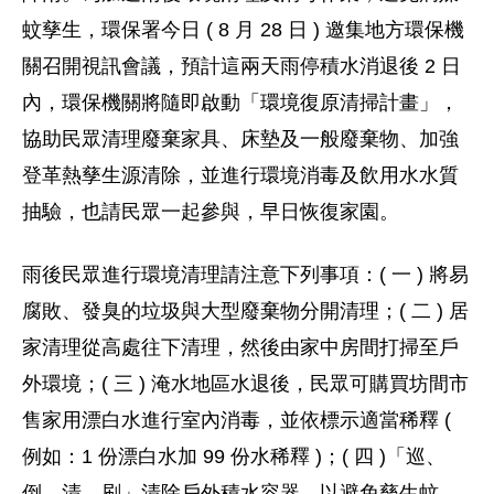
蚊孳生，環保署今日 ( 8 月 28 日 ) 邀集地方環保機
關召開視訊會議，預計這兩天雨停積水消退後 2 日
內，環保機關將隨即啟動「環境復原清掃計畫」，
協助民眾清理廢棄家具、床墊及一般廢棄物、加強
登革熱孳生源清除，並進行環境消毒及飲用水水質
抽驗，也請民眾一起參與，早日恢復家園。
雨後民眾進行環境清理請注意下列事項：( 一 ) 將易
腐敗、發臭的垃圾與大型廢棄物分開清理；( 二 ) 居
家清理從高處往下清理，然後由家中房間打掃至戶
外環境；( 三 ) 淹水地區水退後，民眾可購買坊間市
售家用漂白水進行室內消毒，並依標示適當稀釋 (
例如：1 份漂白水加 99 份水稀釋 )；( 四 )「巡、
倒、清、刷」清除戶外積水容器，以避免孳生蚊