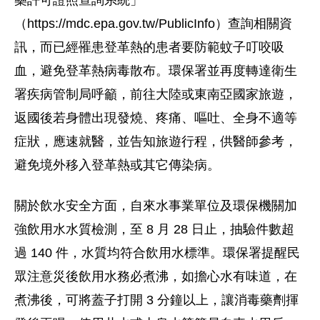
藥許可證照查詢系統」
（https://mdc.epa.gov.tw/PublicInfo）查詢相關資
訊，而已經罹患登革熱的患者要防範蚊子叮咬吸
血，避免登革熱病毒散布。環保署並再度轉達衛生
署疾病管制局呼籲，前往大陸或東南亞國家旅遊，
返國後若身體出現發燒、疼痛、嘔吐、全身不適等
症狀，應速就醫，並告知旅遊行程，供醫師參考，
避免境外移入登革熱或其它傳染病。
關於飲水安全方面，自來水事業單位及環保機關加
強飲用水水質檢測，至 8 月 28 日止，抽驗件數超
過 140 件，水質均符合飲用水標準。環保署提醒民
眾注意災後飲用水務必煮沸，如擔心水有味道，在
煮沸後，可將蓋子打開 3 分鐘以上，讓消毒藥劑揮