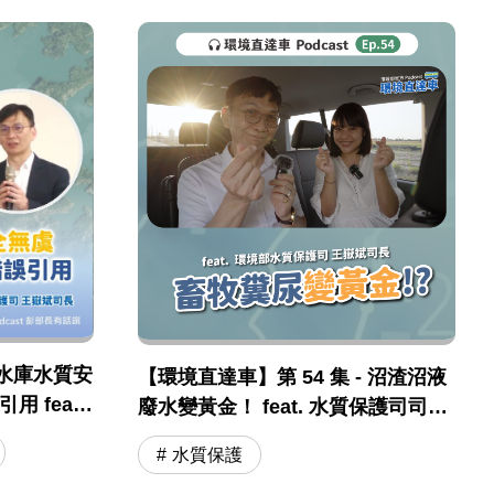
水庫水質安
【環境直達車】第 54 集 - 沼渣沼液
 feat .
廢水變黃金！ feat. 水質保護司司長
保司 王嶽斌
王嶽斌 司長
水質保護