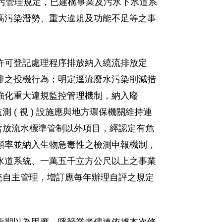
系統集污管理規定，已建構事業及污水下水道系
高污染潛勢、重大違規及功能不足等之事
未經許可登記處理程序排放納入繞流排放定
排之投機行為；明定逕流廢水污染削減措
強化重大違規監控管理機制，納入廢
 ( 視 ) 設施應與地方環保機關維持連
水含放流水標準管制以外項目，經認定有危
頻率並納入生物急毒性之檢測申報機制，
水道系統、一萬五千立方公尺以上之事業
系統自主管理，增訂應每年辦理自評之規定