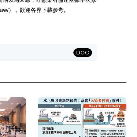
衝期以為因應，呼籲業者儘速依據本次修
palaw/），歡迎各界下載參考。
DOC