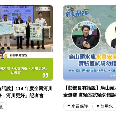
【彭部長有話說】烏山頭
話說】114 年度全國河川
全無虞 實驗室試驗勿錯誤引用
好，河川更好」記者會
國環院 劉宗勇院長 / 水
水質保護
飲用水
護
司長