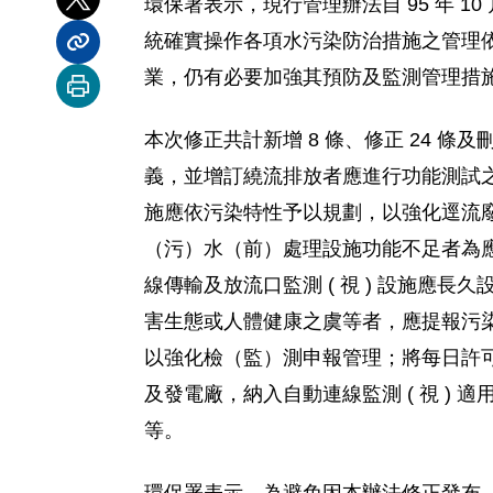
環保署表示，現行管理辦法自 95 年 1
分享到 X
統確實操作各項水污染防治措施之管理
分享內容連結
業，仍有必要加強其預防及監測管理措
列印本頁
本次修正共計新增 8 條、修正 24 
義，並增訂繞流排放者應進行功能測試
施應依污染特性予以規劃，以強化逕流
（污）水（前）處理設施功能不足者為應設置
線傳輸及放流口監測 ( 視 ) 設施
害生態或人體健康之虞等者，應提報污
以強化檢（監）測申報管理；將每日許
及發電廠，納入自動連線監測 ( 視 
等。