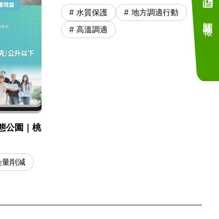
水質保護
地方調適行動
訂閱電子報
高溫調適
態公園｜桃
染量削減