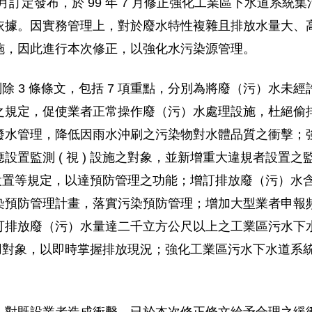
0 月訂定發布，於 99 年 7 月修正強化工業區下水道
依據。因實務管理上，對於廢水特性複雜且排放水量大、
施，因此進行本次修正，以強化水污染源管理。
條及刪除 3 條條文，包括 7 項重點，分別為將廢（污）水
之規定，促使業者正常操作廢（污）水處理設施，杜絕偷
廢水管理，降低因雨水沖刷之污染物對水體品質之衝擊；
監測 ( 視 ) 設施之對象，並新增重大違規者設置之監測
應長久設置等規定，以達預防管理之功能；增訂排放廢（污）
染預防管理計畫，落實污染預防管理；增加大型業者申報
可排放廢（污）水量達二千立方公尺以上之工業區污水下
) 適用對象，以即時掌握排放現況；強化工業區污水下水道