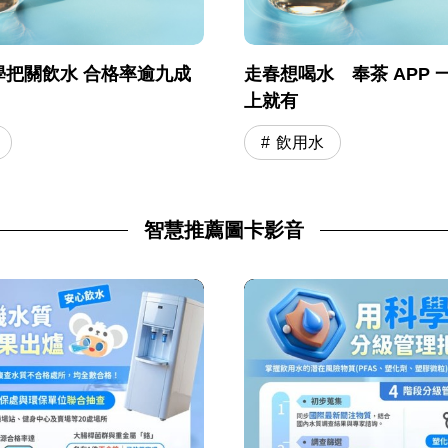
學把關飲水 合格率逾九成
走春想喝水 奉茶 APP 
上就有
飲用水
智慧推薦圖卡影音