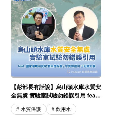
【彭部長有話說】烏山頭水庫水質安
全無虞 實驗室試驗勿錯誤引用 feat .
國環院 劉宗勇院長 / 水保司 王嶽斌
水質保護
飲用水
司長