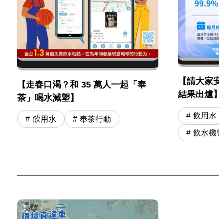
【請大家
【走春口渴？和 35 萬人一起「奉
結果出爐
茶」喝水減塑】
飲用水
飲用水
奉茶行動
飲水機