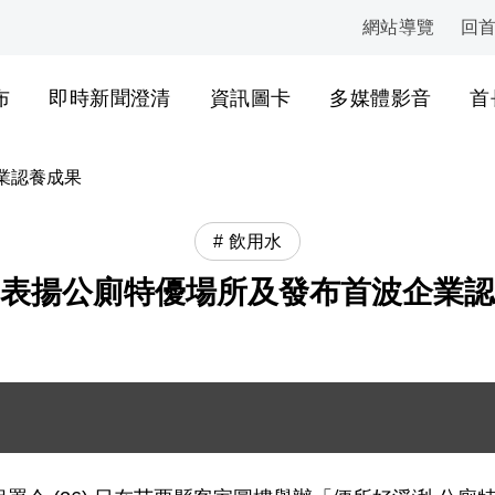
網站導覽
回
:::
布
即時新聞澄清
資訊圖卡
多媒體影音
首
業認養成果
飲用水
表揚公廁特優場所及發布首波企業認
體大合照 .JPG