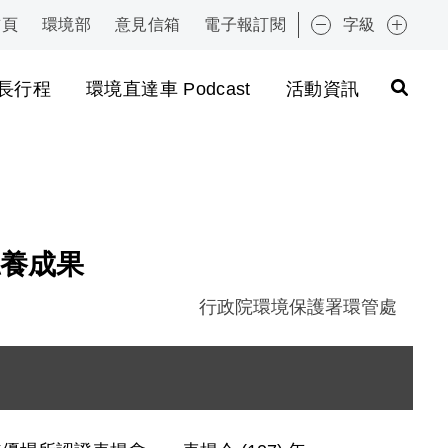
首頁
環境部
意見信箱
電子報訂閱
字級
:::
長行程
環境直達車 Podcast
活動資訊
養成果
行政院環境保護署環管處
圖片說明：1071026 與會來賓全體大合照 .JPG