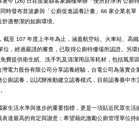
 (26) 日在苗栗縣客家圓樓舉辦「便所好淨浰 公廁特優
所，同時發布首波參與「公廁促進認養計畫」66 家企業名
造舒適整潔的如廁環境。
施，截至 107 年度上半年為止，涵蓋航空站、火車站、
理單位，經過嚴謹的審查，已取得公廁特優場所認證。另環保署
持，免費提供衛生紙、洗手乳及清潔用品等耗材，包括風景
請台灣電力股份有限公司分享認養經驗，台電公司為落實
公廁認養，以試辦推動建立認養模式，目前認養臺中市立
廁。
國家生活水準與進步的重要指標，更是一項貼近民眾生活
員表達最高的肯定與謝意；希望藉此激勵公廁管理單位持
。