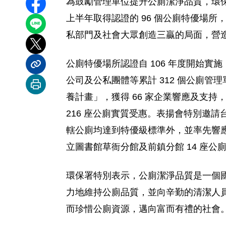
為鼓勵管理單位提升公廁潔淨品質，環保署今
分享至 Facebook
上半年取得認證的 96 個公廁特優場
分享到 LINE
私部門及社會大眾創造三贏的局面，營
分享到 X
公廁特優場所認證自 106 年度開始實
分享內容連結
公司及公私團體等累計 312 個公廁管
列印本頁
養計畫」，獲得 66 家企業響應及支
216 座公廁實質受惠。表揚會特別邀
轄公廁均達到特優級標準外，並率先響應
立圖書館草衙分館及前鎮分館 14 座公
環保署特別表示，公廁潔淨品質是一個
力地維持公廁品質，並向辛勤的清潔人
而珍惜公廁資源，邁向富而有禮的社會