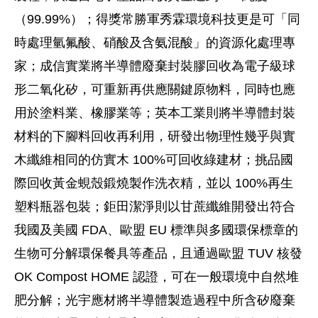
（99.99%）；得獎常勝軍秀霖環境科技更是可「同
時處理氫氟酸、硝酸及含氨混酸」的資源化處理專
家；成信實業將半導體廢棄封裝膠回收為電子級球
形二氧化矽，可重新再供應關鍵原物料，同時也應
用於塗料業、橡膠業等；英本工業則將半導體封裝
材料的下腳料回收再利用，研發出物理性幾乎與實
木纖維相同的仿實木 100%可回收綠建材；挑品國
際回收黃金蜆殼鍛燒製作洗衣精，並以 100%再生
塑料瓶器包裝；鉅田潔淨則以甘蔗纖維開發出符合
我國及美國 FDA、歐盟 EU 標準與多國環保標章的
生物可分解環保餐具等產品，且通過歐盟 TUV 核發
OK Compost HOME 認證，可在一般環境中自然堆
肥分解；光宇應材將半導體製造過程中所含矽廢棄