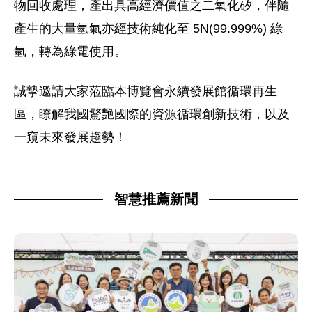
物回收處理，產出具高經濟價值之二氧化矽，伴隨
產生的大量氫氣亦經技術純化至 5N(99.999%) 綠
氫，轉為綠電使用。
誠摯邀請大家蒞臨本博覽會永續發展館循環再生
區，瞭解我國驚艷國際的資源循環創新技術，以及
一窺未來發展趨勢！
智慧推薦新聞