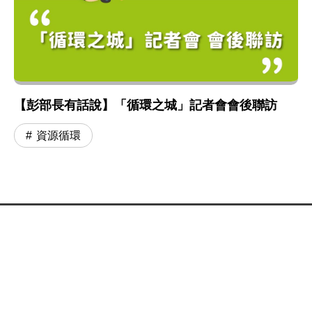
【彭部長有話說】「循環之城」記者會會後聯訪
資源循環
:::
網站政策及宣告
MOENV@anywhere
地址：100006 臺北市中正區中華路一段 83 號
MAP
聯絡電話：
(02)2311-7722
業務聯繫窗口
更新日期：115-08-09