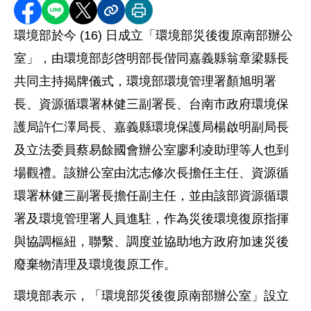
分享至 Facebook
分享到 LINE
分享到 X
分享內容連結
列印本頁
環境部於今 (16) 日成立「環境部災後復原南部辦公
室」，由環境部彭啓明部長偕同嘉義縣翁章梁縣長
共同主持揭牌儀式，環境部環境管理署顏旭明署
長、資源循環署林健三副署長、台南市政府環境保
護局許仁澤局長、嘉義縣環境保護局楊啟明副局長
及立法委員蔡易餘國會辦公室廖利凌助理等人也到
場觀禮。該辦公室由沈志修次長擔任主任、資源循
環署林健三副署長擔任副主任，並由該部資源循環
署及環境管理署人員進駐，作為災後環境復原指揮
與協調樞紐，聯繫、調度並協助地方政府加速災後
廢棄物清理及環境復原工作。
環境部表示，「環境部災後復原南部辦公室」設立