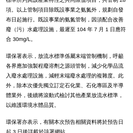
標準所列具該產業特性之共同限值項目，共管制 28
項。以上管制項目除既設事業之氨氮外，規劃自發
布日起施行。既設事業的氨氮管制，因須配合改善
廢（污）水處理設施，最遲至 104 年 7 月 1 日應符
合 30mg/L。
環保署表示，放流水標準係屬末端管制機制，呼籲
各界應加強製程廢溶劑之源頭管制，減少化學品流
入廢水處理設施，減輕末端廢水處理的複雜度。此
外，除本次優先獨立訂定石化業、石化專區及半導
體業外，後續將滾動式檢討其他產業放流水標準，
以維護環境水體品質。
環保署亦表示，有關本次預告相關資料將於預告日
起 3 日後詳載於該署網站