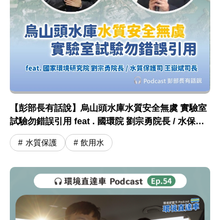
【彭部長有話說】烏山頭水庫水質安全無虞 實驗室
試驗勿錯誤引用 feat . 國環院 劉宗勇院長 / 水保司
王嶽斌司長
水質保護
飲用水