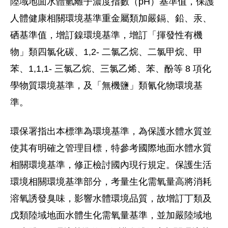
陸域地面水體氫離子濃度指數（pH）基準值，保護
人體健康相關環境基準重金屬類加嚴鎘、鉛、汞、
硒基準值，增訂鎳環境基準，增訂「揮發性有機
物」類四氯化碳、1,2- 二氯乙烷、二氯甲烷、甲
苯、1,1,1- 三氯乙烷、三氯乙烯、苯、酚等 8 項化
學物質環境基準，及「無機鹽」類氰化物環境基
準。
環保署指出本標準為環境基準，為保護水體水質並
使其有明確之管理目標，特參考國際地面水體水質
相關環境基準，修正檢討國內現行規定。保護生活
環境相關環境基準部分，考量生化需氧量高將消耗
溶氧誘發臭味，影響水體環境品質，故增訂丁類及
戊類陸域地面水體生化需氧量基準，並加嚴陸域地