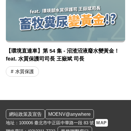
【環境直達車】第 54 集 - 沼渣沼液廢水變黃金！
feat. 水質保護司司長 王嶽斌 司長
水質保護
:::
網站政策及宣告
MOENV@anywhere
地址：100006 臺北市中正區中華路一段 83 號
MAP