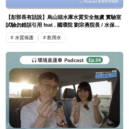
【彭部長有話說】烏山頭水庫水質安全無虞 實驗室
試驗勿錯誤引用 feat . 國環院 劉宗勇院長 / 水保司
王嶽斌司長
水質保護
飲用水