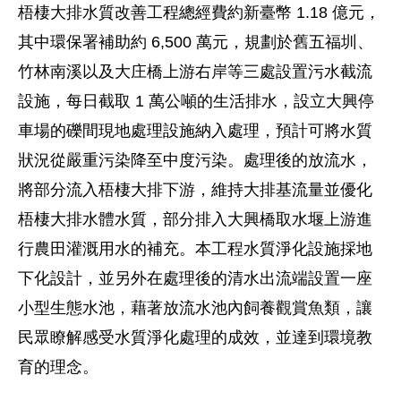
梧棲大排水質改善工程總經費約新臺幣 1.18 億元，
其中環保署補助約 6,500 萬元，規劃於舊五福圳、
竹林南溪以及大庄橋上游右岸等三處設置污水截流
設施，每日截取 1 萬公噸的生活排水，設立大興停
車場的礫間現地處理設施納入處理，預計可將水質
狀況從嚴重污染降至中度污染。處理後的放流水，
將部分流入梧棲大排下游，維持大排基流量並優化
梧棲大排水體水質，部分排入大興橋取水堰上游進
行農田灌溉用水的補充。本工程水質淨化設施採地
下化設計，並另外在處理後的清水出流端設置一座
小型生態水池，藉著放流水池內飼養觀賞魚類，讓
民眾瞭解感受水質淨化處理的成效，並達到環境教
育的理念。