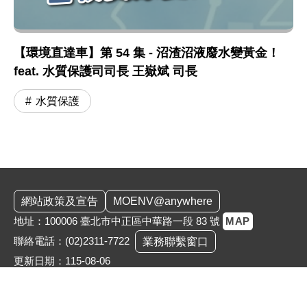
【環境直達車】第 54 集 - 沼渣沼液廢水變黃金！
feat. 水質保護司司長 王嶽斌 司長
水質保護
:::
網站政策及宣告
MOENV@anywhere
地址：100006 臺北市中正區中華路一段 83 號
MAP
聯絡電話：
(02)2311-7722
業務聯繫窗口
更新日期：115-08-06
「為維護機關安全，本部辦公大樓公共區域設有監視錄影
系統。相關影音資料之蒐集、處理與利用均恪遵《個人資