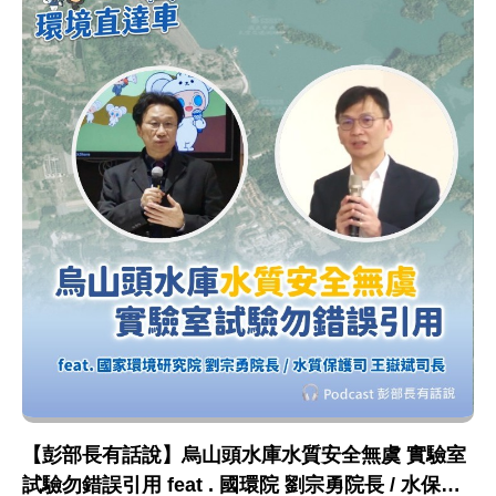
【彭部長有話說】烏山頭水庫水質安全無虞 實驗室
試驗勿錯誤引用 feat . 國環院 劉宗勇院長 / 水保司