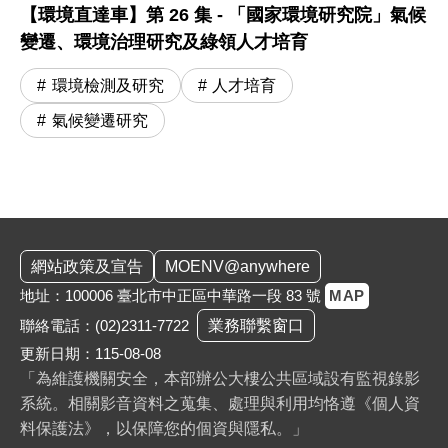
【環境直達車】第 26 集 - 「國家環境研究院」氣候
變遷、環境治理研究及綠領人才培育
環境檢測及研究
人才培育
氣候變遷研究
:::
網站政策及宣告
MOENV@anywhere
地址：100006 臺北市中正區中華路一段 83 號
MAP
聯絡電話：
(02)2311-7722
業務聯繫窗口
更新日期：115-08-08
「為維護機關安全，本部辦公大樓公共區域設有監視錄影
系統。相關影音資料之蒐集、處理與利用均恪遵《個人資
料保護法》，以保障您的個資與隱私。」