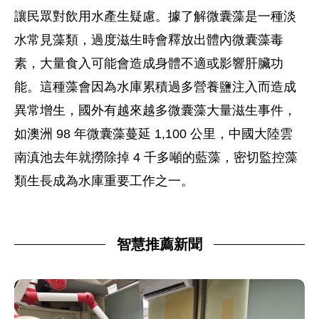
讓民眾對飲用水產生疑慮。據了解微囊藻是一種淡
水常見藻類，過度滋生時會釋放出體內微囊藻毒
素，大量食入可能會造成身體不適或影響肝臟功
能。這種藻會因為水庫累積過多營養鹽注入而造成
異常增生，國外有越來越多微囊藻大量滋生事件，
如澳洲 98 年微囊藻蔓延 1,100 公里，中國大陸雲
南滇池去年就撈除掉 4 千多噸的藍藻，密切監控藻
類生長成為水庫重要工作之一。
智慧推薦新聞