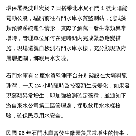
環保署長沈世宏於 7 日搭乘北水局石門 1 號太陽能
電動公艇，驅船前往石門水庫水質監測站，測試藻
類預警系統運作情形，實際了解萬一發生藻類異常
增時，管理單位如何在短時間內完成緊急應變措
施，現場還親自檢測石門水庫水樣，充分顯現政府
層層把關，鄉親用水安啦。
石門水庫有 2 座水質監測平台分別架設在大壩與龍
珠灣，一天 24 小時隨時監控藻類生長變化，如果發
現藻類異常增生，即加強檢測確定藻種，並通知下
游自來水公司第二區管理處，採取飲用水水樣檢
驗，確保民眾用水安全。
民國 96 年石門水庫曾發生微囊藻異常增生的情事，