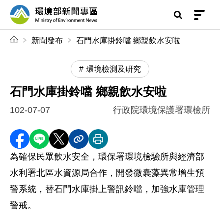
前往中央內容區塊
環境部新聞專區
:::
新聞發布
石門水庫掛鈴噹 鄉親飲水安啦
環境檢測及研究
石門水庫掛鈴噹 鄉親飲水安啦
102-07-07
行政院環境保護署環檢所
分享至 Facebook
分享到 LINE
分享到 X
分享內容連結
列印本頁
為確保民眾飲水安全，環保署環境檢驗所與經濟部
水利署北區水資源局合作，開發微囊藻異常增生預
警系統，替石門水庫掛上警訊鈴噹，加強水庫管理
警戒。