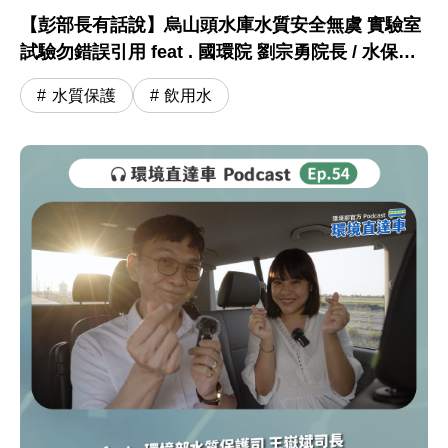
【彭部長有話說】烏山頭水庫水質安全無虞 實驗室
試驗勿錯誤引用 feat . 國環院 劉宗勇院長 / 水保司
王嶽斌司長
水質保護
飲用水