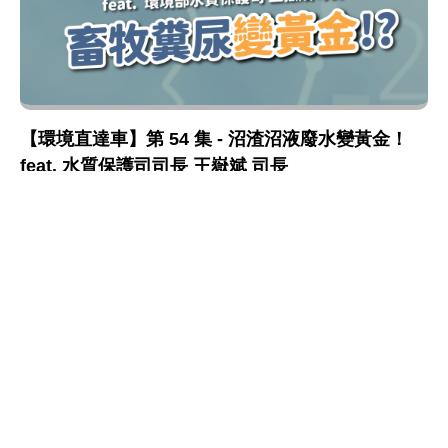
【環境直達車】第 54 集 - 沼渣沼液廢水變黃金！
feat. 水質保護司司長 王嶽斌 司長
水質保護
:::
網站政策及宣告
MOENV@anywhere
地址：100006 臺北市中正區中華路一段 83 號
MAP
聯絡電話：
(02)2311-7722
業務聯繫窗口
更新日期：115-08-09