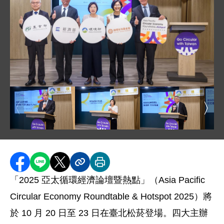
圖片說明：左起，共同主辦單位代表農業部資源永續利用
圖片說明：荷蘭在台辦事處代表 Mr.Bas Pulles
圖片說明：環境部資源循環署署長賴瑩
圖片說明：經濟部產業
圖片
分享至 Facebook
分享到 LINE
分享到 X
分享內容連結
列印本頁
「2025 亞太循環經濟論壇暨熱點」（Asia Pacific
Circular Economy Roundtable & Hotspot 2025）將
於 10 月 20 日至 23 日在臺北松菸登場。四大主辦