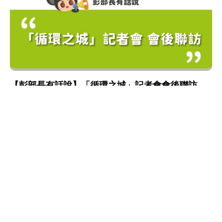
【彭部長有話說】「循環之城」記者會會後聯訪
資源循環
:::
網站政策及宣告
MOENV@anywhere
地址：100006 臺北市中正區中華路一段 83 號
MAP
聯絡電話：
(02)2311-7722
業務聯繫窗口