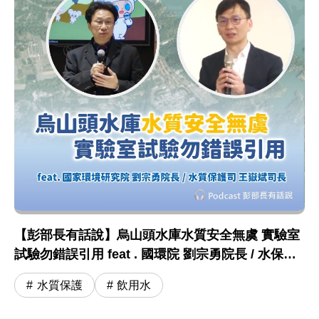
【彭部長有話說】烏山頭水庫水質安全無虞 實驗室
試驗勿錯誤引用 feat . 國環院 劉宗勇院長 / 水保司
王嶽斌司長
水質保護
飲用水