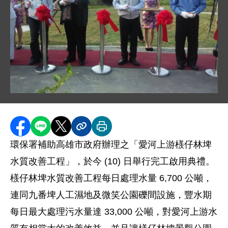
圖片說明：1031110 水保處新聞相片 .jpg
分享至 Facebook
分享到 LINE
分享到 X
分享內容連結
列印本頁
環保署補助高雄市政府辦理之「愛河上游檨仔林埤
水質改善工程」，於今 (10) 日舉行完工啟用典禮。
檨仔林埤水質改善工程每日處理水量 6,700 公噸，
連同九番埤人工濕地及微笑公園礫間設施，豐水期
每日最大處理污水量達 33,000 公噸，對愛河上游水