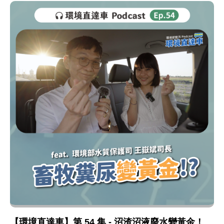
【環境直達車】第 54 集 - 沼渣沼液廢水變黃金！