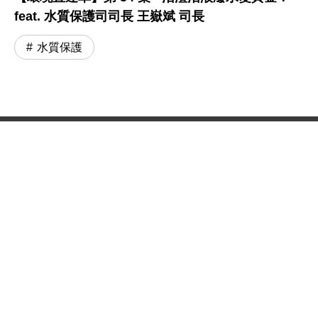
feat. 水質保護司司長 王嶽斌 司長
水質保護
:::
網站政策及宣告
MOENV@anywhere
地址：100006 臺北市中正區中華路一段 83 號
MAP
聯絡電話：
(02)2311-7722
業務聯繫窗口
更新日期：115-08-06
「為維護機關安全，本部辦公大樓公共區域設有監視錄影
系統。相關影音資料之蒐集、處理與利用均恪遵《個人資
料保護法》，以保障您的個資與隱私。」