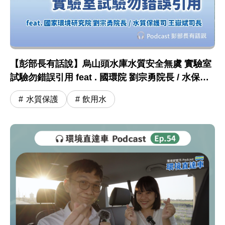
【彭部長有話說】烏山頭水庫水質安全無虞 實驗室
試驗勿錯誤引用 feat . 國環院 劉宗勇院長 / 水保司
王嶽斌司長
水質保護
飲用水