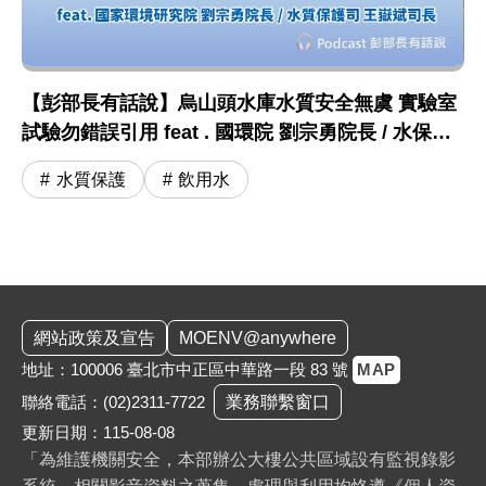
【彭部長有話說】烏山頭水庫水質安全無虞 實驗室
試驗勿錯誤引用 feat . 國環院 劉宗勇院長 / 水保司
王嶽斌司長
水質保護
飲用水
:::
網站政策及宣告
MOENV@anywhere
地址：100006 臺北市中正區中華路一段 83 號
MAP
聯絡電話：
(02)2311-7722
業務聯繫窗口
更新日期：115-08-08
「為維護機關安全，本部辦公大樓公共區域設有監視錄影