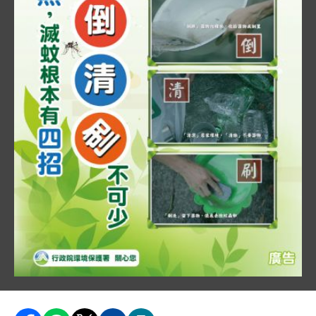
圖片說明：環保署「巡、倒、清、刷」電子海報 .
"海報背景為淺綠色葉片圖樣，左側標題為「防治登革
1. 「巡」：一人在戶外環境巡視積水容器。