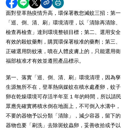
2. 「倒」：手部將容器內的積水倒掉。
分享至 Facebook
分享到 LINE
分享到 X
分享內容連結
列印本頁
3. 「清」：清理環境中廢棄的瓶罐等容器。
面對登革熱疫情升高，環保署教您滅蚊三招：第一
4. 「刷」：手持刷具刷洗容器內壁，以去除蚊蟲卵。"
「巡、倒、清、刷」環境清理，以「清除再清除、
檢查再檢查」達到環境整頓目標；第二、選用安全
有效的殺蚊藥劑，購買環保署核准的藥劑；第三、
正確選用防蚊液，噴在人體皮膚上的，只能選用衛
福部核准才有效並遵照產品標示。
第一、落實「巡、倒、清、刷」環境清理，因為孳
生源無所不在，登革熱病媒蚊在積水處產卵，蚊子
卵在乾燥環境可存活半年至 1 年的時間，所以請民
眾應先確實將積水倒在地面上，不可倒入水溝中，
不要的器物予以分類「清除」，減少容器，留下的
器物也要「刷洗」去除斑蚊蟲卵，妥善收拾或予以