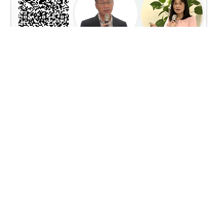
【彭部長有話說】環評總體檢，共創環境永續新解
方 feat . 蔡孟裕主秘 / 徐淑芷司長
環境影響評估
:::
網站政策及宣告
MOENV@anywhere
地址：100006 臺北市中正區中華路一段 83 號
MAP