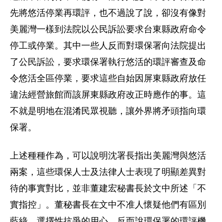
先將悠活停業再環評，也不過說了說，卻沒有像對
美麗灣一樣到法院以公民訴訟要求台東縣政府命令
停工或停業。其中一些人反而對環保署向法院提出
了公民訴訟，要求環保署執行悠活的環評審查及命
令悠活全區停業，要求這些自始因屏東縣政府放任
違法經營旅館而該屏東縣政府改正時應作的事。這
不就是明地在混淆民眾視聽，讓外界將矛頭指向環
保署。
上述種種作為，可以說明沈署長指出美麗灣與悠活
兩案，這些環保人士及法律人士表現了明顯差異對
待的事實對比，並非董建宏秘書長於文中所述「不
實指控」。董秘書長在文中不准人懷疑他們有區別
藍綠，選擇性抗爭的用心，反而說環保署的環評機