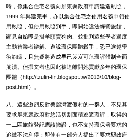
時，係集合住宅名義向屏東縣政府申請建造執照，
1999 年興建完畢，亦以集合住宅之使用名義申領使
用執照，但使用執照到手，即開始違法經營旅館，
顯見自始即是掛羊頭賣狗肉。並批判這些學者過度
主動替業者辯解、遊說環保團體鬆手，恐已逾越學
術範疇，且無疑將造成早已岌岌可危環評體制全面
崩潰。但撰文者也因此被迫離開她貢獻多年的環保
團體（http://tzulin-lin.blogspot.tw/2013/10/blog-
post.html）。
八、這些激烈反對美麗灣渡假村的一群人，不見其
要求屏東縣政府對悠活切割面積逃避環評，取得的
一二區旅館登記應該撤證，也不支持環保署要求的
追繳不法利得；即使有一部分人提出了要求縣政府