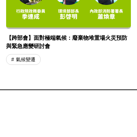
【跨部會】面對極端氣候：廢棄物堆置場火災預防
與緊急應變研討會
氣候變遷
:::
網站政策及宣告
MOENV@anywhere
地址：100006 臺北市中正區中華路一段 83 號
MAP
聯絡電話：
(02)2311-7722
業務聯繫窗口
更新日期：115-08-07