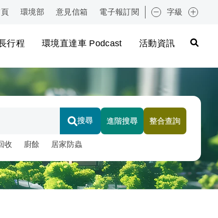
首頁
環境部
意見信箱
電子報訂閱
字級
:::
長行程
環境直達車 Podcast
活動資訊
搜尋
進階搜尋
整合查詢
擇下方智慧標籤快速搜尋
回收
廚餘
居家防蟲