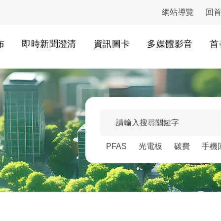
網站導覽
回
:::
布
即時新聞澄清
資訊圖卡
多媒體影音
首
搜尋關鍵字
輸入關鍵字後點擊搜尋，或選
熱門關鍵字維護
PFAS
光電板
碳費
手機