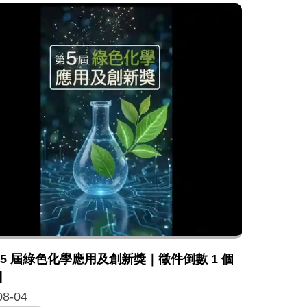
 5 屆綠色化學應用及創新獎｜徵件倒數 1 個
】
08-04
清理，內容包含仔細巡視屋內外的角落、將容器積水倒掉並
，主要介紹了該應用程式全新升級的三項實用功能，包含讓