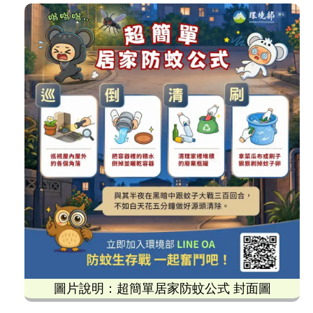
圖片說明：超簡單居家防蚊公式 封面圖
這張由環境部發布的「超簡單居家防蚊公式」宣傳圖卡