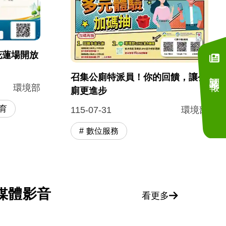
花蓮場開放
訂閱電子報
召集公廁特派員！你的回饋，讓公
環境部
廁更進步
育
115-07-31
環境部
數位服務
媒體影音
看更多