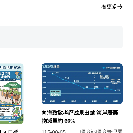
看更多
向海致敬考評成果出爐 海岸廢棄
物減量約 66%
115-08-05
環境部環境管理署
 8 日登