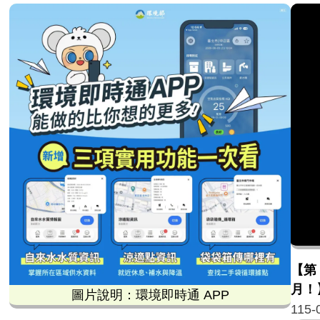
【第
月！
圖片說明：環境即時通 APP
115-
，主要倡導民眾透過「巡、倒、清、刷」四大步驟進行源頭
這張由環境部發布的「環境即時通 APP」宣傳圖卡