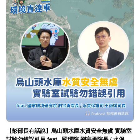
【彭部長有話說】烏山頭水庫水質安全無虞 實驗室
試驗勿錯誤引用 feat . 國環院 劉宗勇院長 / 水保司