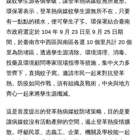
媒蚊孳生源各個擊破，讓登革熱病媒蚊無所遁形。
環保署表示，登革熱病媒蚊孳生源無所不在，只要
有一點點的積水，便可孳生孑孓。環保署結合臺南
市政府選定於 104 年 9 月 23 日至 9 月 25 日期
間，於臺南市中西區與南區各選 10 個里共計 20 個
里為防堵區，透過孳生源清除、環境清理、消毒、
投藥及環境顧問專家現場指導等措施，集中火力多
管齊下，直搗蚊子窩。邀請市民一起來對抗登革
熱。防疫如同作戰，須有組織及戰術，中央與地方
齊心一起來將孳生源殲滅。
這是首度提出的登革熱病媒蚊防堵策略，目的是要
讓病媒蚊沒有活動產卵的空間，遏止登革熱疫情擴
散。呼籲民眾、志義工、企業、機關及學校能一起