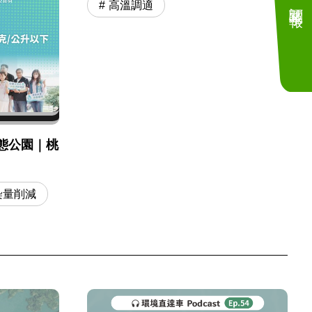
訂閱電子報
高溫調適
態公園｜桃
染量削減