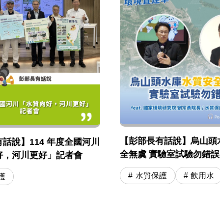
【彭部長有話說】烏山頭
話說】114 年度全國河川
全無虞 實驗室試驗勿錯誤引用
好，河川更好」記者會
國環院 劉宗勇院長 / 水
水質保護
飲用水
護
司長