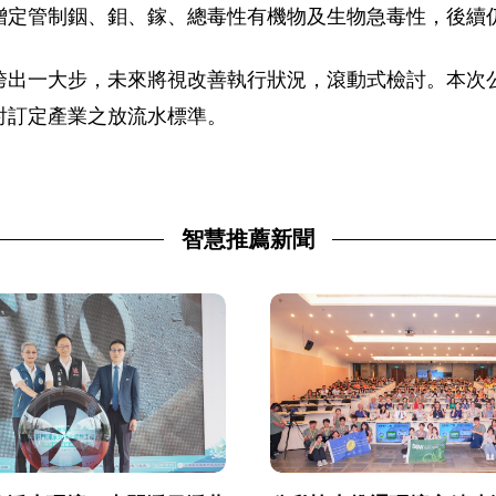
增定管制銦、鉬、鎵、總毒性有機物及生物急毒性，後續
跨出一大步，未來將視改善執行狀況，滾動式檢討。本次
討訂定產業之放流水標準。
智慧推薦新聞