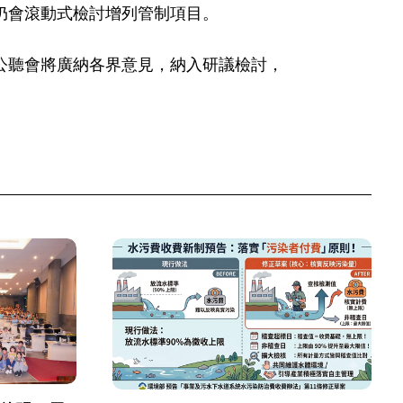
仍會滾動式檢討增列管制項目。
公聽會將廣納各界意見，納入研議檢討，