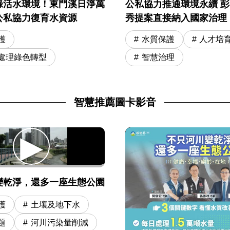
公私協力推通環境永續 
綠活水環境！東門溪日淨萬
秀提案直接納入國家治理
公私協力復育水資源
水質保護
人才培
護
智慧治理
處理綠色轉型
智慧推薦圖卡影音
變乾淨，還多一座生態公園
護
土壤及地下水
題
河川污染量削減