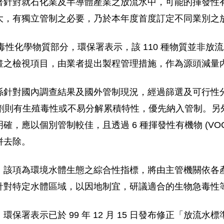
署針對就石化業及半導體產業之放流水中，可能的揮發性
大，有獨立管制之必要，乃於本年度首度訂定不同業別之
種毒性化學物質部分，環保署表示，該 110 種物質並非
畫之檢視項目，由業者提出製程管理措施，作為源頭減量
係針對國內調查結果及國外管制現況，經過篩選及可行性分
劑則有生殖毒性或不易分解累積特性，優先納入管制。另外
，應以個別管制較佳，且透過 6 種揮發性有機物 (VOC
併去除。
，該項為環境水體生態之綜合性指標，將由主管機關依各
針對特定水體區域，以因地制宜，研議適合的生物急毒性
保署表示已於 99 年 12 月 15 日發布修正「放流