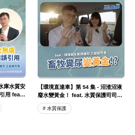
水庫水質安
【環境直達車】第 54 集 - 沼渣沼液
 feat .
廢水變黃金！ feat. 水質保護司司長
保司 王嶽斌
王嶽斌 司長
水質保護