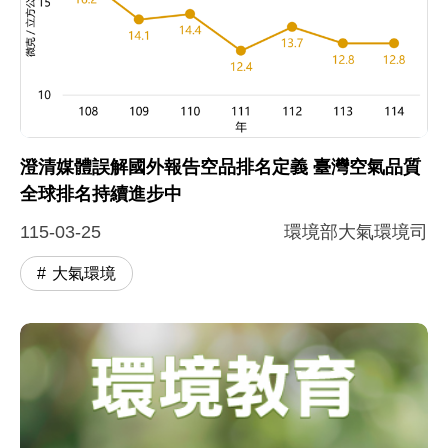
圖片說明：圖一歷年 PM2.5 濃度趨勢 .
本折線圖呈現 108 年至 114 年間 PM2.5 濃度的變化趨勢
澄清媒體誤解國外報告空品排名定義 臺灣空氣品質
全球排名持續進步中
115-03-25
環境部大氣環境司
大氣環境