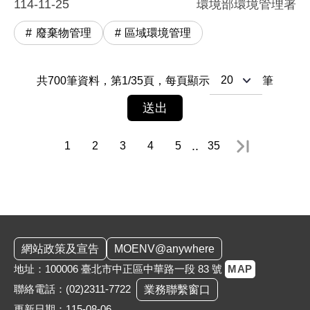
114-11-25
環境部環境管理署
廢棄物管理
區域環境管理
共
700
筆資料，
第
1
/
35
頁，
每頁顯示
筆
送出
..
1
2
3
4
5
35
最末頁
:::
網站政策及宣告
MOENV@anywhere
地址：100006 臺北市中正區中華路一段 83 號
MAP
聯絡電話：
(02)2311-7722
業務聯繫窗口
更新日期：115-08-06