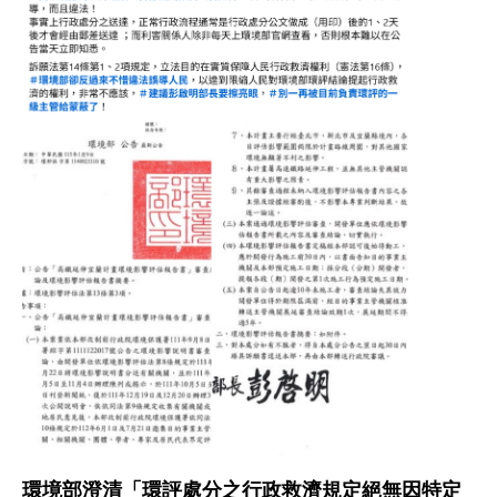
圖片說明：詹順貴律師臉書截圖
圖片為詹順貴的社群媒體貼文截圖，內容批評環境部對
環境部澄清「環評處分之行政救濟規定絕無因特定