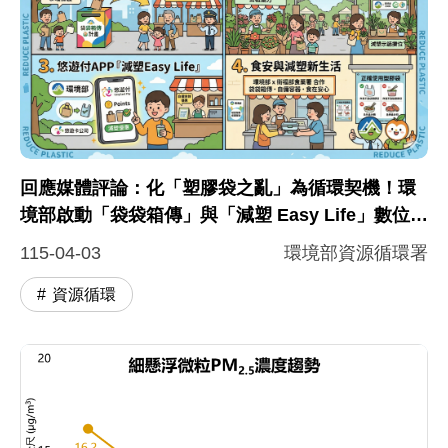
圖片說明：橫向呈現環境部推動四項減塑政策宣導圖
這一張橫向呈現的圖表，本圖表說明環境部推動的四項
回應媒體評論：化「塑膠袋之亂」為循環契機！環
境部啟動「袋袋箱傳」與「減塑 Easy Life」數位回
饋，攜手衛福部守護永續健康生活
115-04-03
環境部資源循環署
資源循環