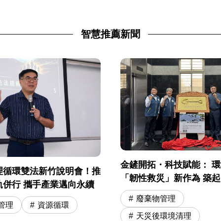
智慧推薦新聞
金鏟開拓・科技賦能： 
理循環雙法新竹說明會！推
「韌性救災」新作為 築
軌併行 攜手產業邁向永續
安全網
廢棄物管理
管理
資源循環
天災後環境清理