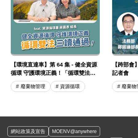
【環境直達車】第 64 集 - 健全資源
【跨部會
循環 守護環境正義！「循環雙法」
記者會
三讀通過！feat. 資源循環署 蔣震彥
廢棄物管理
資源循環
廢棄物
組長
:::
網站政策及宣告
MOENV@anywhere