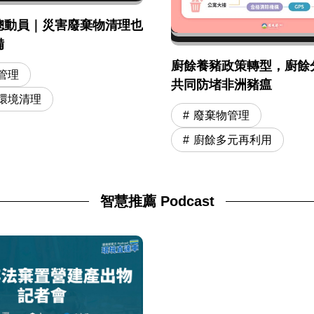
總動員｜災害廢棄物清理也
備
廚餘養豬政策轉型，廚餘
管理
共同防堵非洲豬瘟
環境清理
廢棄物管理
廚餘多元再利用
智慧推薦 Podcast