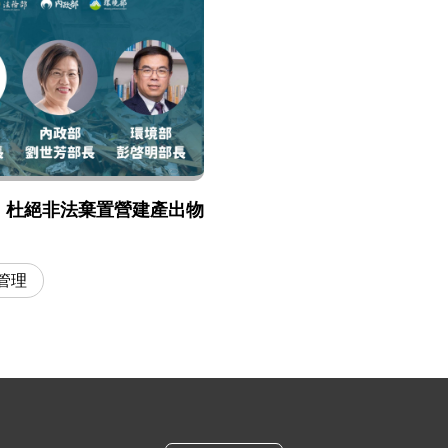
】杜絕非法棄置營建產出物
管理