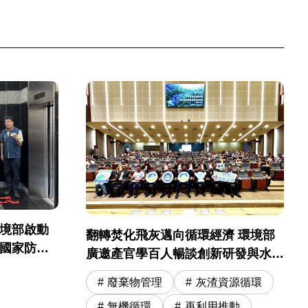
環境部啟動
翻轉焚化飛灰邁向循環經濟 環境部
起國家防災
廣邀產官學百人暢談創新研發與水洗
運營精進
廢棄物管理
灰渣資源循環
無機循環
再利用推動